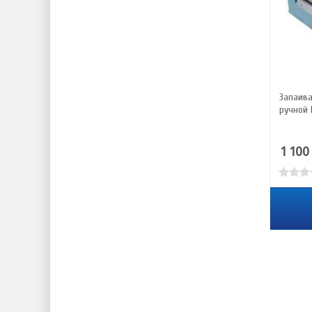
Запаива
ручной 
1 100