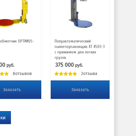
ообмотчик OPTIMUS-
Полуавтоматический
паллетоупаковщик XT 4503-3
с прижимом для легких
грузов
00
375 000
руб.
руб.
8отзывов
2отзыва
Заказать
Заказать
ики