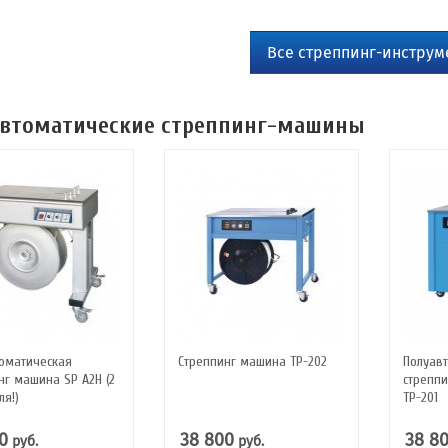
Все cтреппинг-инструм
втоматические стреппинг-машины
оматическая
Стреппинг машина ТР-202
Полуав
нг машина SP A2H (2
стрепп
ля!)
ТР-201
0
38 800
38 8
руб.
руб.