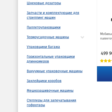
Шнековые дозаторы
Запчасти и комплектующие для
стреппинг машин
Паллетоупаковщики
Мобиль
Термоусадочные машины
паллето
Упаковщики багажа
499 9
Горизонтальные упаковщики
длинномеров
Вакуумные упаковочные машины
Заклейщики коробов
Мешкозашивочные машины
Степлеры для запечатывания
гофротары