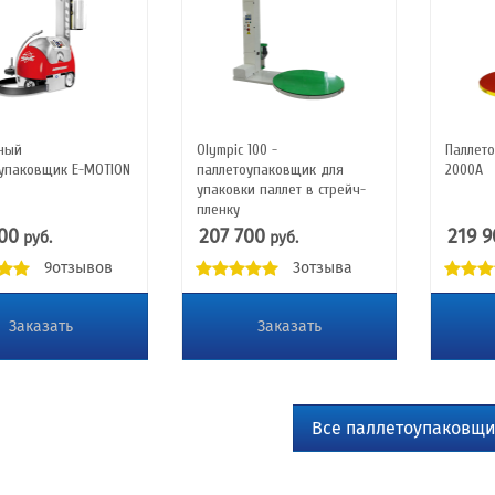
ный
Olympic 100 -
Паллет
упаковщик E-MOTION
паллетоупаковщик для
2000А
упаковки паллет в стрейч-
пленку
00
207 700
219 9
руб.
руб.
9отзывов
3отзыва
Заказать
Заказать
Все паллетоупаковщ