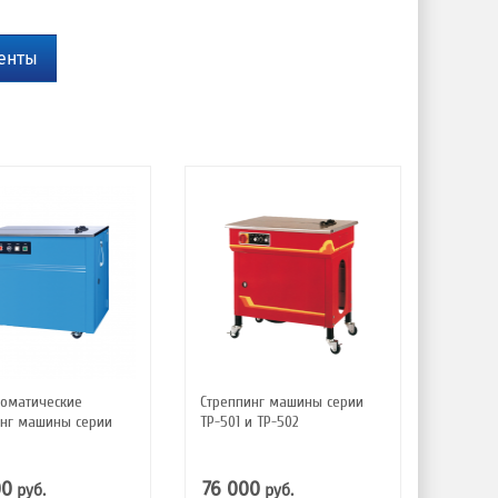
енты
томатические
Стреппинг машины серии
инг машины серии
ТР-501 и ТР-502
00
76 000
руб.
руб.