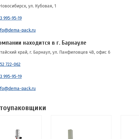
 Новосибирск, ул. Кубовая, 1
3 995-95-19
nfo@dema-pack.ru
омпании находится в г. Барнауле
лтайский край, г. Барнаул, ул. Панфиловцев 4В, офис 6
852 722-062
3 995-95-19
nfo@dema-pack.ru
етоупаковщики