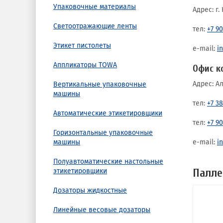
Упаковочные материалы
Адрес: г.
Светоотражающие ленты
тел:
+7 90
Этикет пистолеты
e-mail:
i
Аппликаторы TOWA
Офис к
Адрес: А
Вертикальные упаковочные
машины
тел:
+7 3
Автоматические этикетировщики
тел:
+7 90
Горизонтальные упаковочные
машины
e-mail:
i
Полуавтоматические настольные
Палл
этикетировщики
Дозаторы жидкостные
Линейные весовые дозаторы