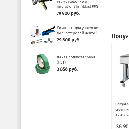
термоусадочный
пистолет Shrinkfast 998
79 900
руб.
Комплект для упаковки
полиэстеровой лентой
Полуа
29 800
руб.
Лента полиэстеровая
(ПЭТ)
3 856
руб.
Полуавт
стреппи
двигате
36 90