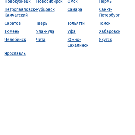
Новокузнецк
Новосибирск
Омск
Пермь
Петропавловск-
Рубцовск
Самара
Санкт-
Камчатский
Петербург
Саратов
Тверь
Тольятти
Томск
Тюмень
Улан-Удэ
Уфа
Хабаровск
Челябинск
Чита
Южно-
Якутск
Сахалинск
Ярославль